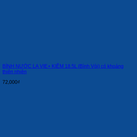
BÌNH NƯỚC LA VIE+ KIỀM 18.5L (Bình Vòi) có khoáng
thiên nhiên
72,000
₫