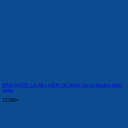
BÌNH NƯỚC LA VIE+ KIỀM 19L (Bình Úp) có khoáng thiên
nhiên
72,000
₫