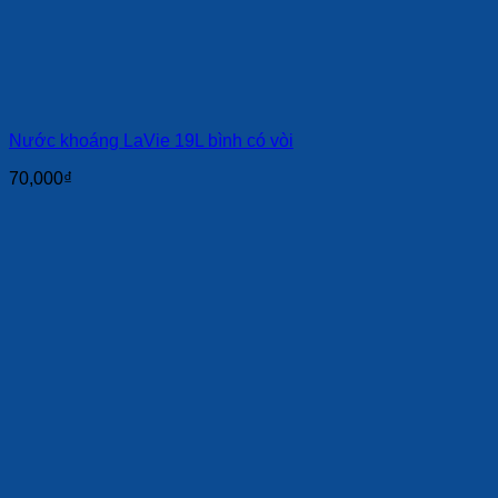
Nước khoáng LaVie 19L bình có vòi
70,000
₫