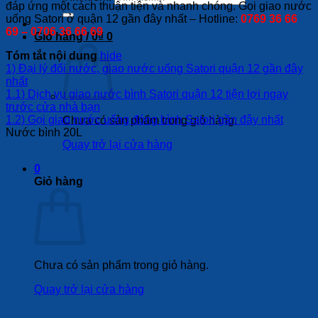
đáp ứng một cách thuận tiện và nhanh chóng. Gọi giao nước
uống Satori ở quận 12 gần đây nhất – Hotline:
0769 36 66
69 – 0706 36 66 69
Giỏ hàng /
0
₫
0
Tóm tắt nội dung
hide
1)
Đại lý đổi nước, giao nước uống Satori quận 12 gần đây
nhất
1.1)
Dịch vụ giao nước bình Satori quận 12 tiện lợi ngay
trước cửa nhà bạn
1.2)
Gọi giao nước uống đóng bình Satori gần đây nhất
Chưa có sản phẩm trong giỏ hàng.
Nước bình 20L
Quay trở lại cửa hàng
0
Giỏ hàng
Chưa có sản phẩm trong giỏ hàng.
Quay trở lại cửa hàng