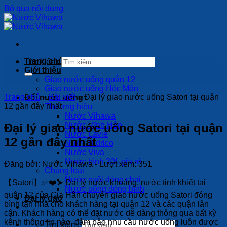
Bỏ qua nội dung
Trang chủ
Tìm kiếm:
Giới thiệu
Giao nước uống quận 12
Giao nước uống Hóc Môn
Trang chủ
»
Bài viết
»
Đại lý giao nước uống Satori tại quận
Đổi nước uống
12 gần đây nhất
Thương hiệu
Nước Vihawa
Nước Vĩnh Hảo
Đại lý giao nước uống Satori tại quận
Nước Lavie
12 gần đây nhất
Nước Bidrico
Nước Viva
Nước bình 20L giá rẻ
Đăng bởi:
Nước Vihawa
- Lượt xem: 351
Chủng loại
Nước suối đóng chai
【Satori】✅❤️➤ Đại lý nước khoáng, nước tinh khiết tại
Nước uống đóng bình
quận 12 của Gia Hân chuyên giao nước uống Satori đóng
Đại lý gạo
bình tận nhà cho khách hàng tại quận 12 và các quận lân
Tin tức
cận. Khách hàng có thể đặt nước dễ dàng thông qua bất kỳ
kênh thông tin nào, đảm bảo nhu cầu nước uống luôn được
Tìm kiếm: