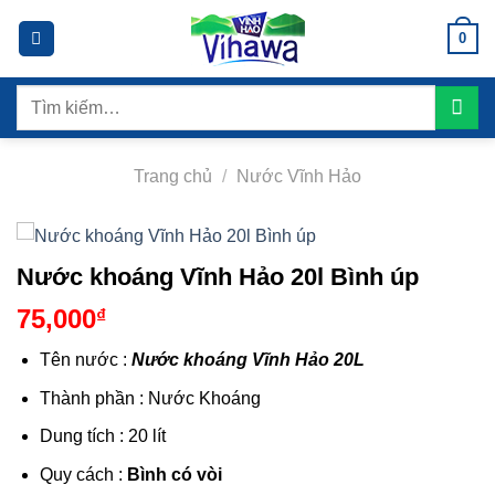
Bỏ
0
qua
nội
dung
Tìm
kiếm:
Trang chủ
/
Nước Vĩnh Hảo
Nước khoáng Vĩnh Hảo 20l Bình úp
75,000
₫
Tên nước :
Nước khoáng Vĩnh Hảo 20L
Thành phần : Nước Khoáng
Dung tích : 20 lít
Quy cách :
Bình có vòi