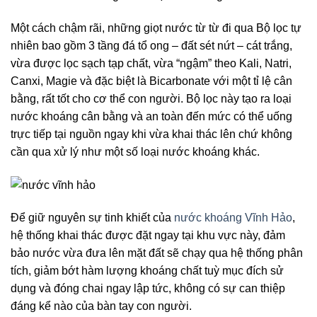
Một cách chậm rãi, những giọt nước từ từ đi qua Bộ lọc tự
nhiên bao gồm 3 tầng đá tổ ong – đất sét nứt – cát trắng,
vừa được lọc sạch tạp chất, vừa “ngậm” theo Kali, Natri,
Canxi, Magie và đặc biệt là Bicarbonate với một tỉ lệ cân
bằng, rất tốt cho cơ thể con người. Bộ lọc này tạo ra loại
nước khoáng cân bằng và an toàn đến mức có thể uống
trực tiếp tại nguồn ngay khi vừa khai thác lên chứ không
cần qua xử lý như một số loại nước khoáng khác.
Để giữ nguyên sự tinh khiết của
nước khoáng Vĩnh Hảo
,
hệ thống khai thác được đặt ngay tại khu vực này, đảm
bảo nước vừa đưa lên mặt đất sẽ chạy qua hệ thống phân
tích, giảm bớt hàm lượng khoáng chất tuỳ mục đích sử
dụng và đóng chai ngay lập tức, không có sự can thiệp
đáng kể nào của bàn tay con người.