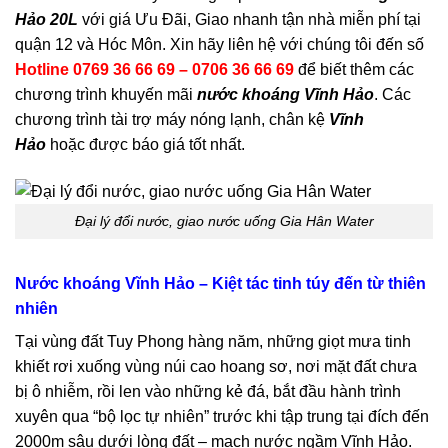
Hảo 20L
với giá Ưu Đãi, Giao nhanh tận nhà miễn phí tại
quận 12 và Hóc Môn. Xin hãy liên hệ với chúng tôi đến số
Hotline 0769 36 66 69 – 0706 36 66 69
để biết thêm các
chương trình khuyến mãi
nước khoáng Vĩnh
Hả
o
. Các
chương trình tài trợ máy nóng lạnh, chân kệ
Vĩnh
Hảo
hoặc được báo giá tốt nhất.
Đại lý đổi nước, giao nước uống Gia Hân Water
Nước khoáng Vĩnh Hảo – Kiệt tác tinh túy đến từ thiên
nhiên
Tại vùng đất Tuy Phong hàng năm, những giọt mưa tinh
khiết rơi xuống vùng núi cao hoang sơ, nơi mặt đất chưa
bị ô nhiễm, rồi len vào những kẻ đá, bắt đầu hành trình
xuyên qua “bộ lọc tự nhiên” trước khi tập trung tại đích đến
2000m sâu dưới lòng đất – mạch nước ngầm Vĩnh Hảo.