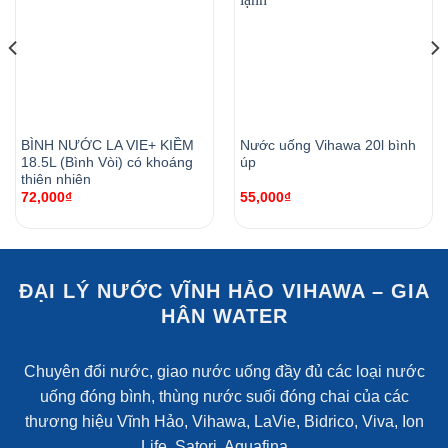
BÌNH NƯỚC LA VIE+ KIỀM
Nước uống Vihawa 20l bình
18.5L (Bình Vòi) có khoáng
úp
thiên nhiên
72,000
₫
55,000
₫
ĐẠI LÝ NƯỚC VĨNH HẢO VIHAWA – GIA
HÂN WATER
Chuyên đổi nước, giao nước uống đầy đủ các loại nước
uống đóng bình, thùng nước suối đóng chai của các
thương hiệu Vĩnh Hảo, Vihawa, LaVie, Bidrico, Viva, Ion
Life, Satori, Aquafina,…