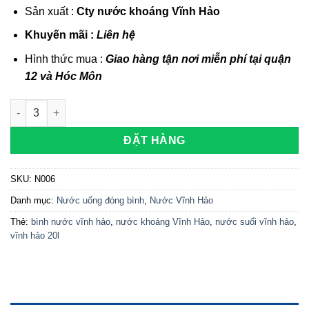
Sản xuất :
Cty nước khoáng Vĩnh Hảo
Khuyến mãi :
Liên
hệ
Hình thức mua :
Giao hàng tận nơi miễn phí tại quận
12 và Hóc Môn
Nước khoáng Vĩnh Hảo 20l Bình úp số lượng
ĐẶT HÀNG
SKU:
N006
Danh mục:
Nước uống đóng bình
,
Nước Vĩnh Hảo
Thẻ:
bình nước vĩnh hảo
,
nước khoáng Vĩnh Hảo
,
nước suối vĩnh hảo
,
vĩnh hảo 20l