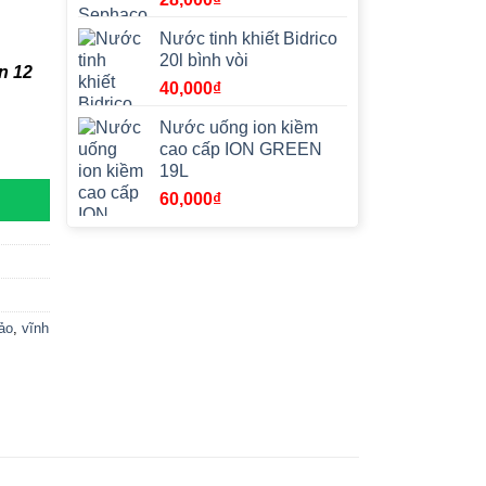
Nước tinh khiết Bidrico
20l bình vòi
n 12
40,000
₫
Nước uống ion kiềm
cao cấp ION GREEN
19L
60,000
₫
ảo
,
vĩnh