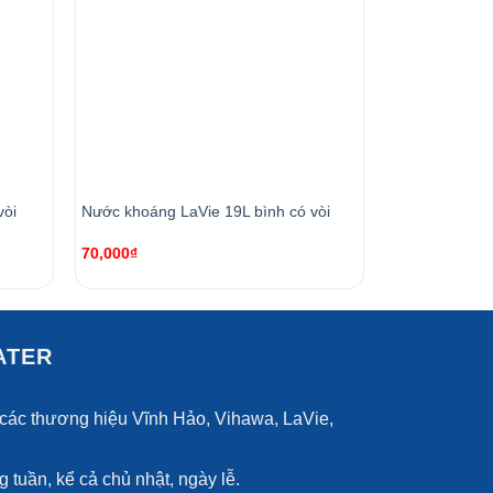
Nước tinh khiế
vòi
Nước khoáng LaVie 19L bình có vòi
vòi
70,000
₫
62,000
₫
ATER
các thương hiệu Vĩnh Hảo, Vihawa, LaVie,
 tuần, kể cả chủ nhật, ngày lễ.