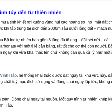
inh túy đến từ thiên nhiên
ưa tinh khiết rơi xuống vùng núi cao hoang sơ, nơi mặt đất ch
ước khi tập trung tại đích đến 2000m sâu dưới lòng đất – mạch
a Bộ lọc tự nhiên bao gồm 3 tầng đá tổ ong – đất sét nứt – cát
icarbonate với một tỉ lệ cân bằng, rất tốt cho cơ thể con người.
ồn ngay khi vừa khai thác lên chứ không cần qua xử lý như một
 Vĩnh Hảo
, hệ thống khai thác được đặt ngay tại khu vực này,
g chất tuỳ mục đích sử dụng và đóng chai ngay lập tức, không 
toàn. Đóng chai ngay tại nguồn. Một quy trình tự nhiên khép kín
nh Hảo.