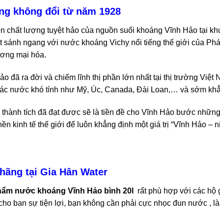
ng không đổi từ năm 1928
n chất lượng tuyệt hảo của nguồn suối khoáng Vĩnh Hảo tại kh
t sánh ngang với nước khoáng Vichy nổi tiếng thế giới của Ph
ương mại hóa.
 đã ra đời và chiếm lĩnh thị phần lớn nhất tại thị trường Việ
 các nước khó tính như Mỹ, Úc, Canada, Đài Loan,… và sớm kh
hành tích đã đạt được sẽ là tiền đề cho Vĩnh Hảo bước những 
nền kinh tế thế giới để luôn khẳng định một giá trị “Vĩnh Hảo 
hãng tại Gia Hân Water
hẩm nước khoáng Vĩnh Hảo bình 20l
rất phù hợp với các hộ g
ho ban sự tiện lợi, bạn không cần phải cực nhọc đun nước , l