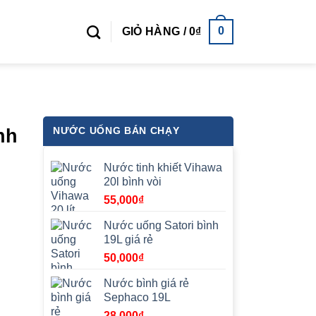
0
GIỎ HÀNG /
0
₫
nh
NƯỚC UỐNG BÁN CHẠY
Nước tinh khiết Vihawa
20l bình vòi
55,000
₫
Nước uống Satori bình
19L giá rẻ
50,000
₫
Nước bình giá rẻ
Sephaco 19L
28,000
₫