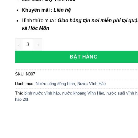
Khuyến mãi :
Liên
hệ
Hình thức mua :
Giao hàng tận nơi miễn phí tại quậ
và Hóc Môn
Nước khoáng Vĩnh Hảo 20l Bình vòi số lượng
ĐẶT HÀNG
SKU:
N007
Danh mục:
Nước uống đóng bình
,
Nước Vĩnh Hảo
Thẻ:
bình nước vĩnh hảo
,
nước khoáng Vĩnh Hảo
,
nước suối vĩnh h
hảo 20l