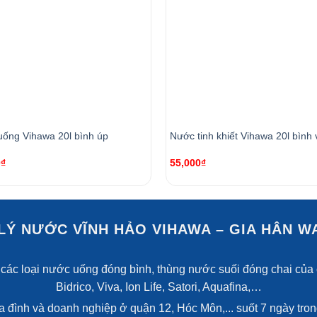
ống Vihawa 20l bình úp
Nước tinh khiết Vihawa 20l bình 
0
₫
55,000
₫
 LÝ NƯỚC VĨNH HẢO VIHAWA – GIA HÂN W
các loại nước uống đóng bình, thùng nước suối đóng chai của 
Bidrico, Viva, Ion Life, Satori, Aquafina,…
đình và doanh nghiệp ở quận 12, Hóc Môn,... suốt 7 ngày trong