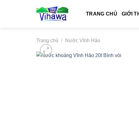
Bỏ
qua
TRANG CHỦ
GIỚI T
nội
dung
Trang chủ
/
Nước Vĩnh Hảo