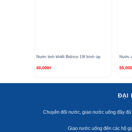
Nước tinh khiết Bidrico 19l bình úp
Nước u
40,000
₫
55,00
ĐẠI
Chuyên đổi nước, giao nước uống đầy đủ 
Giao nước uống đến các hộ gia 