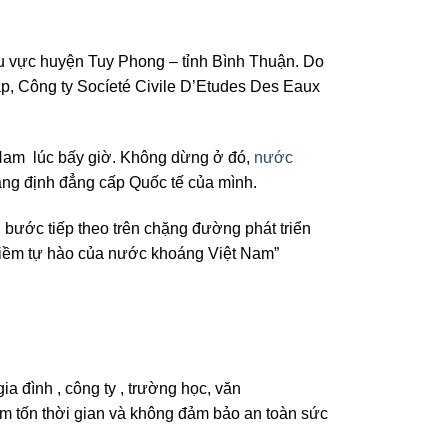
u vực huyện Tuy Phong – tỉnh Bình Thuận. Do
áp, Công ty Socíeté Civile D’Etudes Des Eaux
t Nam lúc bấy giờ. Không dừng ở đó,
nước
ẳng định đẳng cấp Quốc tế của mình.
bước tiếp theo trên chặng đường phát triển
– niềm tự hào của nước khoáng Việt Nam”
ia đình , công ty , trường học, văn
àm tốn thời gian và không đảm bảo an toàn sức