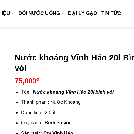
HIỆU
ĐỔI NƯỚC UỐNG
ĐẠI LÝ GẠO
TIN TỨC
Nước khoáng Vĩnh Hảo 20l Bì
vòi
75,000
₫
Tên :
Nước khoáng Vĩnh Hảo 20l bình vòi
Thành phần : Nước Khoáng
Dung tích : 20 lít
Quy cách :
Bình có vòi
Sản xuất :
Cty Vĩnh Hảo