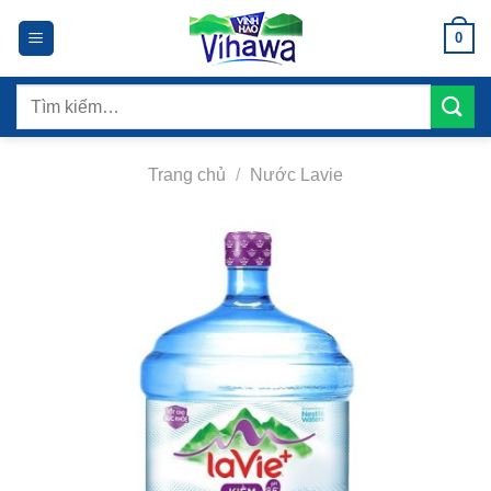
Bỏ
0
qua
nội
dung
Tìm
kiếm:
Trang chủ
/
Nước Lavie