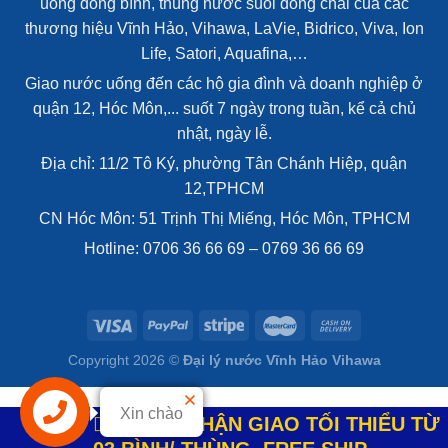
uống đóng bình, thùng nước suối đóng chai của các
thương hiệu Vĩnh Hảo, Vihawa, LaVie, Bidrico, Viva, Ion
Life, Satori, Aquafina,…
Giao nước uống đến các hộ gia đình và doanh nghiệp ở
quận 12, Hóc Môn,... suốt 7 ngày trong tuần, kể cả chủ
nhật, ngày lễ.
Địa chỉ: 11/2 Tô Ký, phường Tân Chánh Hiệp, quận
12,TPHCM
CN Hóc Môn: 51 Trịnh Thị Miếng, Hóc Môn, TPHCM
Hotline: 0706 36 66 69 – 0769 36 66 69
Copyright 2026 ©
Đại lý nước Vĩnh Hảo Vihawa
Xin chào
LƯU Ý: NHẬN GIAO TỐI THIỂU TỪ