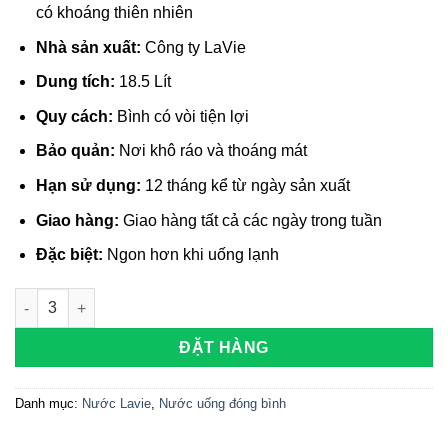
có khoáng thiên nhiên
Nhà sản xuất:
Công ty LaVie
Dung tích:
18.5 Lít
Quy cách:
Bình có vòi tiện lợi
Bảo quản:
Nơi khô ráo và thoáng mát
Hạn sử dụng:
12 tháng kể từ ngày sản xuất
Giao hàng:
Giao hàng tất cả các ngày trong tuần
Đặc biệt:
Ngon hơn khi uống lạnh
BÌNH NƯỚC LA VIE+ KIỀM 18.5L (Bình Vòi) có khoáng thiên nh
ĐẶT HÀNG
Danh mục:
Nước Lavie
,
Nước uống đóng bình