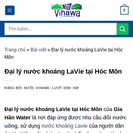
Bỏ
0
qua
nội
dung
Tìm
kiếm:
Trang chủ
»
Bài viết
»
Đại lý nước khoáng LaVie tại Hóc
Môn
Đại lý nước khoáng LaVie tại Hóc Môn
ĐĂNG BỞI:
NƯỚC VIHAWA
- LƯỢT XEM: 408
Đại lý nước khoáng LaVie tại Hóc Môn
của
Gia
Hân Water
là nơi đáp ứng được nhu cầu
đổi nước
uống
, sử dụng
nước khoáng Lavie
của người dân