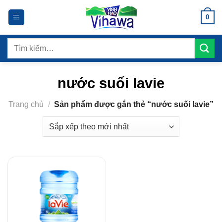
Bỏ
0
qua
nội
dung
Tìm
kiếm:
nước suối lavie
Trang chủ
/
Sản phẩm được gắn thẻ “nước suối lavie”