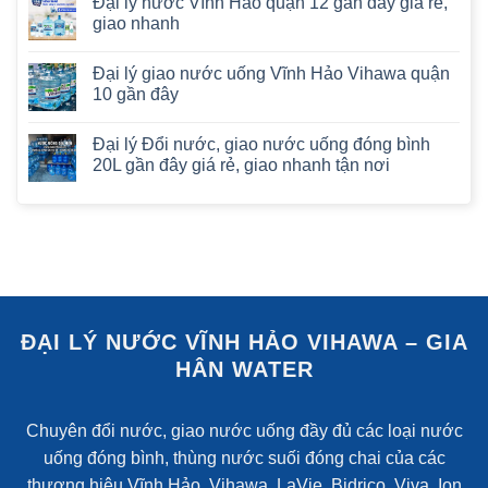
Đại lý nước Vĩnh Hảo quận 12 gần đây giá rẻ,
giao nhanh
Đại lý giao nước uống Vĩnh Hảo Vihawa quận
10 gần đây
Đại lý Đổi nước, giao nước uống đóng bình
20L gần đây giá rẻ, giao nhanh tận nơi
ĐẠI LÝ NƯỚC VĨNH HẢO VIHAWA – GIA
HÂN WATER
Chuyên đổi nước, giao nước uống đầy đủ các loại nước
uống đóng bình, thùng nước suối đóng chai của các
thương hiệu Vĩnh Hảo, Vihawa, LaVie, Bidrico, Viva, Ion