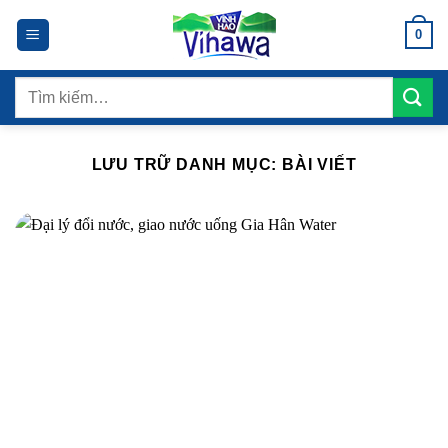
Bỏ
0
qua
nội
dung
Tìm
kiếm:
LƯU TRỮ DANH MỤC:
BÀI VIẾT